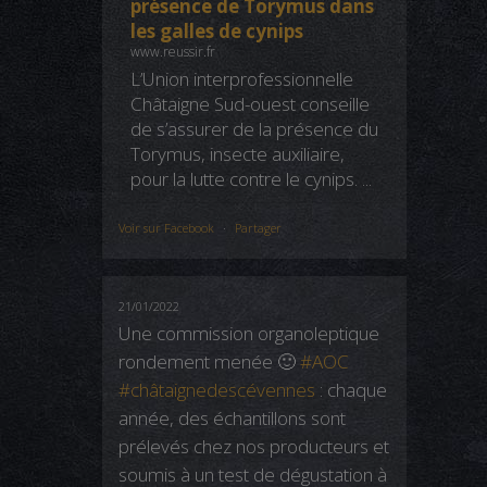
présence de Torymus dans
les galles de cynips
www.reussir.fr
L’Union interprofessionnelle
Châtaigne Sud-ouest conseille
de s’assurer de la présence du
Torymus, insecte auxiliaire,
pour la lutte contre le cynips. ...
Voir sur Facebook
·
Partager
21/01/2022
Une commission organoleptique
rondement menée 🙂
#AOC
#châtaignedescévennes
: chaque
année, des échantillons sont
prélevés chez nos producteurs et
soumis à un test de dégustation à